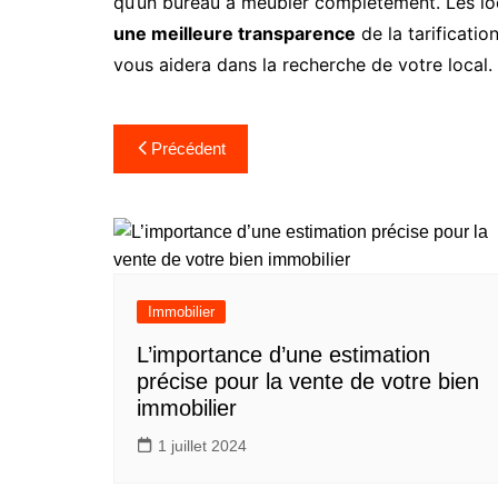
qu’un bureau à meubler complètement. Les lo
une meilleure transparence
de la tarificatio
vous aidera dans la recherche de votre local.
Navigation
Précédent
de
l’article
Immobilier
L’importance d’une estimation
précise pour la vente de votre bien
immobilier
1 juillet 2024