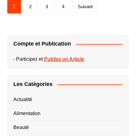
Pagination
1
2
3
4
Suivant
des
publications
Compte et Publication
-
Participez et
Publiez un Article
Les Catégories
Actualité
Alimentation
Beauté