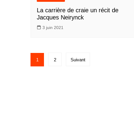
La carrière de craie un récit de
Jacques Neirynck
3 juin 2021
Pagination
1
2
Suivant
des
publications