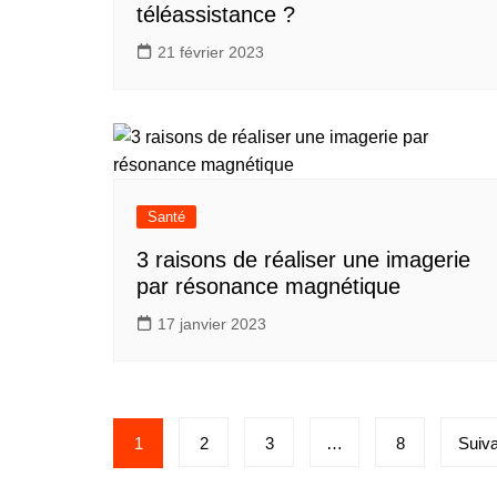
téléassistance ?
21 février 2023
Santé
3 raisons de réaliser une imagerie
par résonance magnétique
17 janvier 2023
Pagination
1
2
3
…
8
Suiva
des