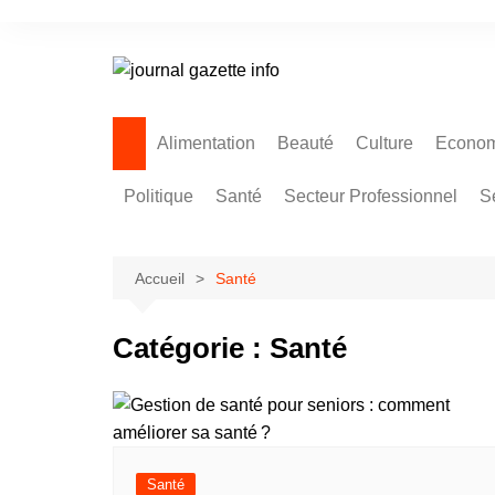
Aller
au
contenu
Alimentation
Beauté
Culture
Econom
Politique
Santé
Secteur Professionnel
S
Accueil
Santé
Catégorie :
Santé
Santé