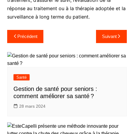
traitement, d’assurer le suivi, l’évaluation de la
réponse au traitement ou à la thérapie adoptée et la
surveillance à long terme du patient.
Navigation
Précédent
Suivant
de
l’article
Santé
Gestion de santé pour seniors :
comment améliorer sa santé ?
28 mars 2024