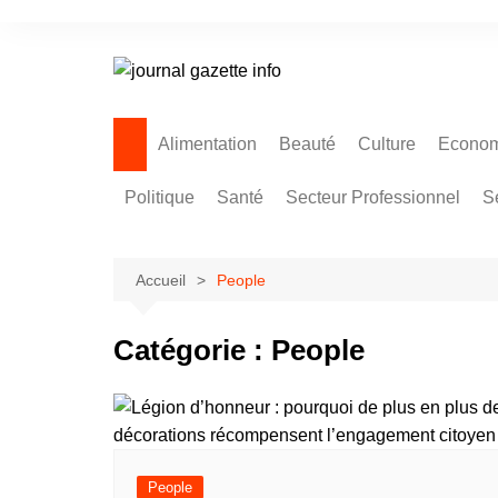
Aller
au
contenu
Alimentation
Beauté
Culture
Econom
Politique
Santé
Secteur Professionnel
S
Accueil
People
Catégorie :
People
People