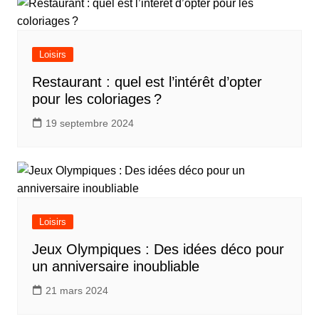
Loisirs
Restaurant : quel est l’intérêt d’opter
pour les coloriages ?
19 septembre 2024
Loisirs
Jeux Olympiques : Des idées déco pour
un anniversaire inoubliable
21 mars 2024