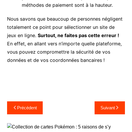
méthodes de paiement sont à la hauteur.
Nous savons que beaucoup de personnes négligent
totalement ce point pour sélectionner un site de
jeux en ligne.
Surtout, ne faites pas cette erreur !
En effet, en allant vers n’importe quelle plateforme,
vous pouvez compromettre la sécurité de vos
données et de vos coordonnées bancaires !
Navigation
Précédent
Suivant
de
l’article