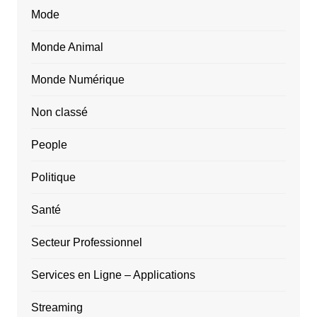
Mode
Monde Animal
Monde Numérique
Non classé
People
Politique
Santé
Secteur Professionnel
Services en Ligne – Applications
Streaming