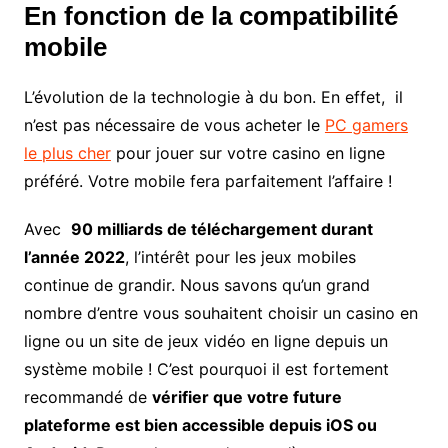
En fonction de la compatibilité
mobile
L’évolution de la technologie à du bon. En effet, il
n’est pas nécessaire de vous acheter le
PC gamers
le plus cher
pour jouer sur votre casino en ligne
préféré. Votre mobile fera parfaitement l’affaire !
Avec
90 milliards de téléchargement durant
l’année 2022
, l’intérêt pour les jeux mobiles
continue de grandir. Nous savons qu’un grand
nombre d’entre vous souhaitent choisir un casino en
ligne ou un site de jeux vidéo en ligne depuis un
système mobile ! C’est pourquoi il est fortement
recommandé de
vérifier que votre future
plateforme est bien accessible depuis iOS ou