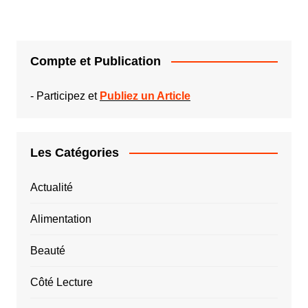
Compte et Publication
-
Participez et
Publiez un Article
Les Catégories
Actualité
Alimentation
Beauté
Côté Lecture