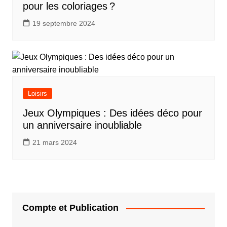
pour les coloriages ?
19 septembre 2024
Loisirs
Jeux Olympiques : Des idées déco pour
un anniversaire inoubliable
21 mars 2024
Compte et Publication