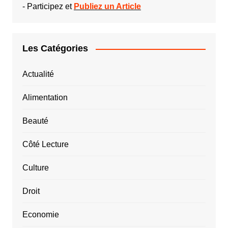
-
Participez et
Publiez un Article
Les Catégories
Actualité
Alimentation
Beauté
Côté Lecture
Culture
Droit
Economie