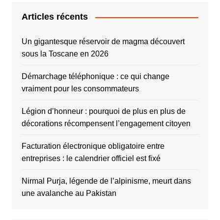
Articles récents
Un gigantesque réservoir de magma découvert
sous la Toscane en 2026
Démarchage téléphonique : ce qui change
vraiment pour les consommateurs
Légion d’honneur : pourquoi de plus en plus de
décorations récompensent l’engagement citoyen
Facturation électronique obligatoire entre
entreprises : le calendrier officiel est fixé
Nirmal Purja, légende de l’alpinisme, meurt dans
une avalanche au Pakistan