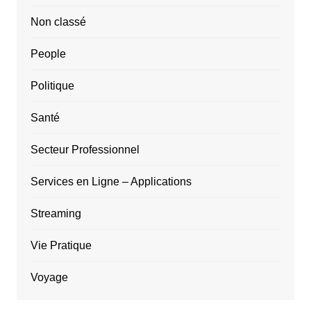
Non classé
People
Politique
Santé
Secteur Professionnel
Services en Ligne – Applications
Streaming
Vie Pratique
Voyage