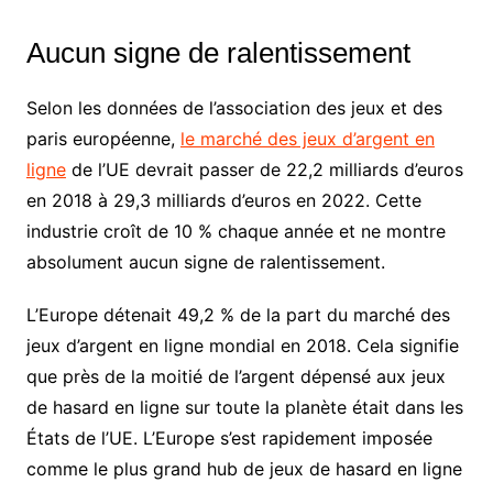
Aucun signe de ralentissement
Selon les données de l’association des jeux et des
paris européenne,
le marché des jeux d’argent en
ligne
de l’UE devrait passer de 22,2 milliards d’euros
en 2018 à 29,3 milliards d’euros en 2022. Cette
industrie croît de 10 % chaque année et ne montre
absolument aucun signe de ralentissement.
L’Europe détenait 49,2 % de la part du marché des
jeux d’argent en ligne mondial en 2018. Cela signifie
que près de la moitié de l’argent dépensé aux jeux
de hasard en ligne sur toute la planète était dans les
États de l’UE. L’Europe s’est rapidement imposée
comme le plus grand hub de jeux de hasard en ligne