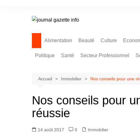
Aller
au
contenu
Alimentation
Beauté
Culture
Econom
Politique
Santé
Secteur Professionnel
S
Accueil
Immobilier
Nos conseils pour une r
Nos conseils pour u
réussie
14 août 2017
0
Immobilier