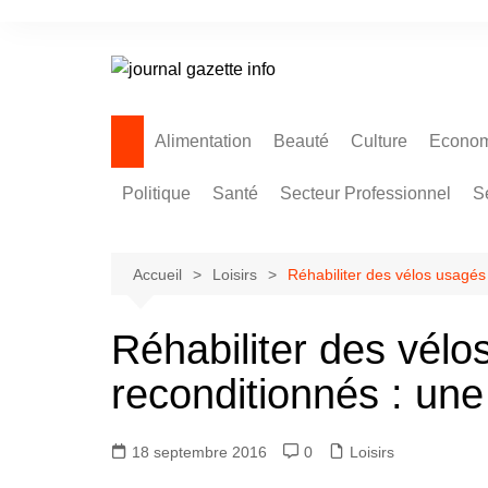
Aller
au
contenu
Alimentation
Beauté
Culture
Econom
Politique
Santé
Secteur Professionnel
S
Accueil
Loisirs
Réhabiliter des vélos usagés
Réhabiliter des vélo
reconditionnés : une
18 septembre 2016
0
Loisirs