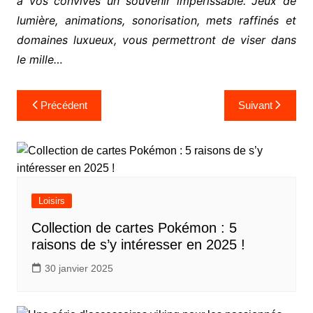
à vos convives un souvenir impérissable. Jeux de
lumière, animations, sonorisation, mets raffinés et
domaines luxueux, vous permettront de viser dans
le mille…
Navigation
Précédent
Suivant
de
l’article
Loisirs
Collection de cartes Pokémon : 5
raisons de s’y intéresser en 2025 !
30 janvier 2025