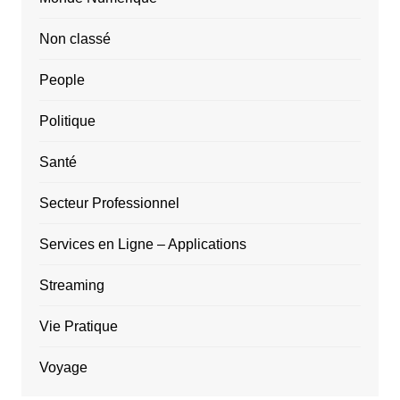
Non classé
People
Politique
Santé
Secteur Professionnel
Services en Ligne – Applications
Streaming
Vie Pratique
Voyage