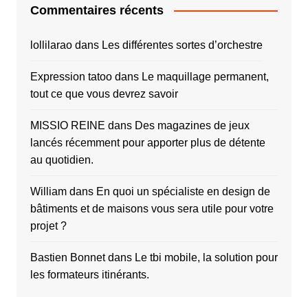
Commentaires récents
lollilarao
dans
Les différentes sortes d’orchestre
Expression tatoo
dans
Le maquillage permanent,
tout ce que vous devrez savoir
MISSIO REINE
dans
Des magazines de jeux
lancés récemment pour apporter plus de détente
au quotidien.
William
dans
En quoi un spécialiste en design de
bâtiments et de maisons vous sera utile pour votre
projet ?
Bastien Bonnet
dans
Le tbi mobile, la solution pour
les formateurs itinérants.