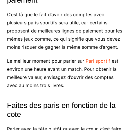
paiement
C’est là que le fait d’avoir des comptes avec
plusieurs paris sportifs sera utile, car certains
proposent de meilleures lignes de paiement pour les
mêmes jeux comme, ce qui signifie que vous devez
moins risquer de gagner la même somme d’argent.
Le meilleur moment pour parier sur
Pari sportif
est
environ une heure avant un match. Pour obtenir la
meilleure valeur, envisagez d’ouvrir des comptes
avec au moins trois livres.
Faites des paris en fonction de la
cote
Parier avec la tête plutôt qu’avec le cœur, c’est faire