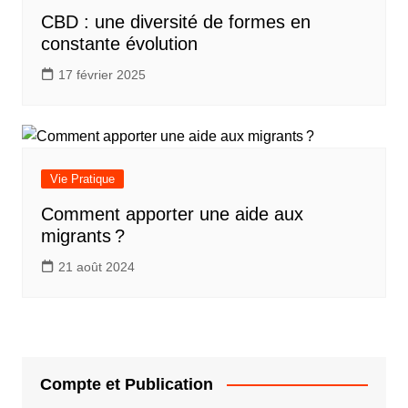
CBD : une diversité de formes en
constante évolution
17 février 2025
Vie Pratique
Comment apporter une aide aux
migrants ?
21 août 2024
Compte et Publication