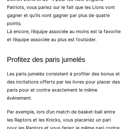
Patriots, vous pariez sur le fait que les Lions vont
gagner et qu’ils vont gagner par plus de quatre
points.
Là encore, l’équipe associée au moins est la favorite
et l’équipe associée au plus est l’outsider.
Profitez des paris jumelés
Les paris jumelés consistent à profiter des bonus et
des incitations offerts par les livres pour placer des
paris pour et contre exactement le même
événement.
Par exemple, lors d’un match de basket-ball entre
les Raptors et les Knicks, vous placeriez un pari
pour les Raptors et vous feriez le même pari contre