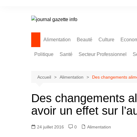
Aller
au
contenu
Alimentation
Beauté
Culture
Econom
Politique
Santé
Secteur Professionnel
S
Accueil
Alimentation
Des changements aliment
Des changements ali
avoir un effet sur l’a
24 juillet 2016
0
Alimentation