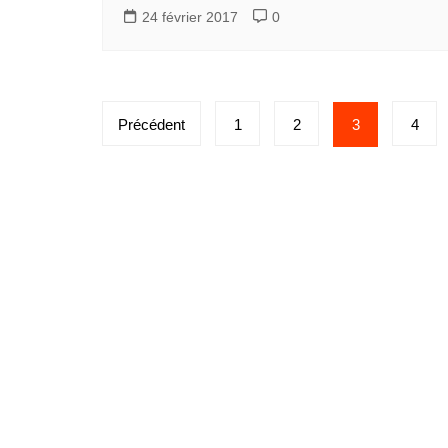
24 février 2017
0
Pagination
Précédent
1
2
3
4
des
publications