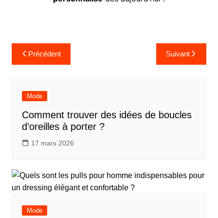
Navigation
Précédent
Suivant
de
l’article
Mode
Comment trouver des idées de boucles
d’oreilles à porter ?
17 mars 2026
Mode