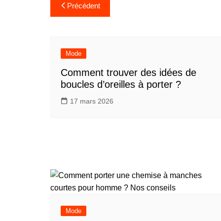
Navigation
Précédent
de
l’article
Mode
Comment trouver des idées de
boucles d’oreilles à porter ?
17 mars 2026
Mode