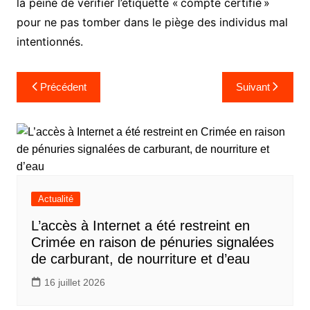
la peine de vérifier l’étiquette « compte certifié »
pour ne pas tomber dans le piège des individus mal
intentionnés.
Navigation
Précédent
Suivant
de
l’article
Actualité
L’accès à Internet a été restreint en
Crimée en raison de pénuries signalées
de carburant, de nourriture et d’eau
16 juillet 2026