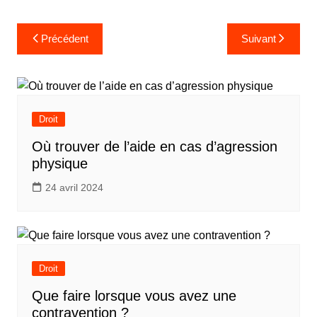
Navigation
Précédent
Suivant
de
l’article
Droit
Où trouver de l’aide en cas d’agression
physique
24 avril 2024
Droit
Que faire lorsque vous avez une
contravention ?