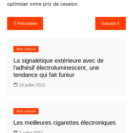
optimiser votre prix de cession.
Navigation
Précédent
Suivant
de
l’article
Non classé
La signalétique extérieure avec de
l’adhésif électroluminescent, une
tendance qui fait fureur
19 juillet 2022
Non classé
Les meilleures cigarettes électroniques
7 juillet 2022