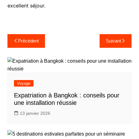
excellent séjour.
Navigation
Précédent
Suivant
de
l’article
Voyage
Expatriation à Bangkok : conseils pour
une installation réussie
13 janvier 2026