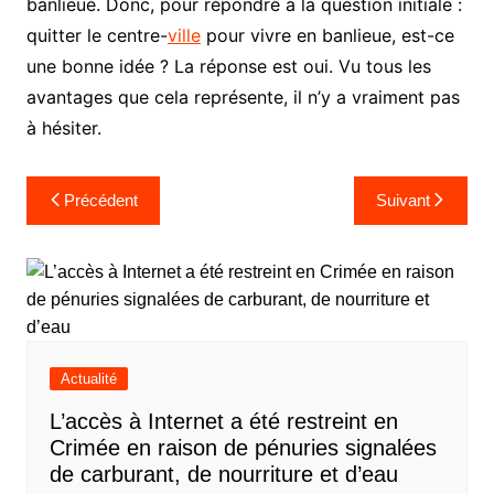
banlieue. Donc, pour répondre à la question initiale :
quitter le centre-
ville
pour vivre en banlieue, est-ce
une bonne idée ? La réponse est oui. Vu tous les
avantages que cela représente, il n’y a vraiment pas
à hésiter.
Navigation
Précédent
Suivant
de
l’article
Actualité
L’accès à Internet a été restreint en
Crimée en raison de pénuries signalées
de carburant, de nourriture et d’eau