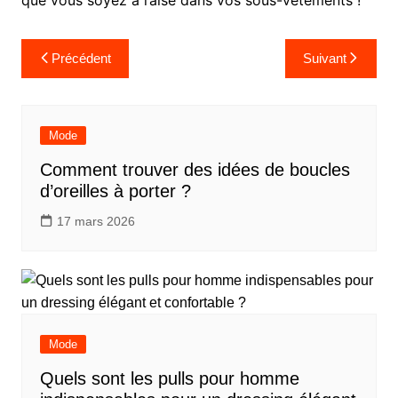
que vous soyez à l’aise dans vos sous-vêtements !
Navigation
Précédent
Suivant
de
l’article
Mode
Comment trouver des idées de boucles
d’oreilles à porter ?
17 mars 2026
Mode
Quels sont les pulls pour homme