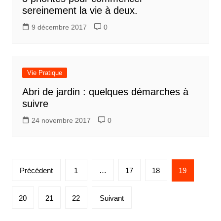
sereinement la vie à deux.
9 décembre 2017
0
Vie Pratique
Abri de jardin : quelques démarches à
suivre
24 novembre 2017
0
Pagination
Précédent
1
…
17
18
19
des
publications
20
21
22
Suivant