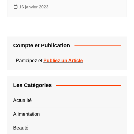
16 janvier 2023
Compte et Publication
-
Participez et
Publiez un Article
Les Catégories
Actualité
Alimentation
Beauté