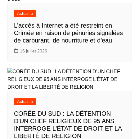
Actualité
L’accès à Internet a été restreint en
Crimée en raison de pénuries signalées
de carburant, de nourriture et d’eau
16 juillet 2026
Actualité
CORÉE DU SUD : LA DÉTENTION
D’UN CHEF RELIGIEUX DE 95 ANS
INTERROGE L’ÉTAT DE DROIT ET LA
LIBERTÉ DE RELIGION