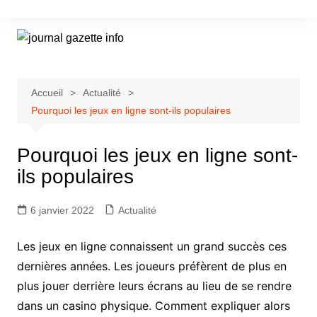
Aller
au
contenu
Accueil
Actualité
Pourquoi les jeux en ligne sont-ils populaires
Pourquoi les jeux en ligne sont-
ils populaires
6 janvier 2022
Actualité
Les jeux en ligne connaissent un grand succès ces
dernières années. Les joueurs préfèrent de plus en
plus jouer derrière leurs écrans au lieu de se rendre
dans un casino physique. Comment expliquer alors