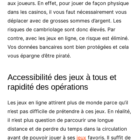
aux joueurs. En effet, pour jouer de façon physique
dans les casinos, il vous faut nécessairement vous
déplacer avec de grosses sommes d’argent. Les
risques de cambriolage sont donc élevés. Par
contre, avec les jeux en ligne, ce risque est éliminé.
Vos données bancaires sont bien protégées et cela
vous épargne d’être piraté.
Accessibilité des jeux à tous et
rapidité des opérations
Les jeux en ligne attirent plus de monde parce qu’il
n’est pas difficile de prétendre à ces jeux. En réalité,
il n’est plus question de parcourir une longue
distance et de perdre du temps dans la circulation
avant de pouvoir jouer à ses
jeux
favoris. Il suffit de