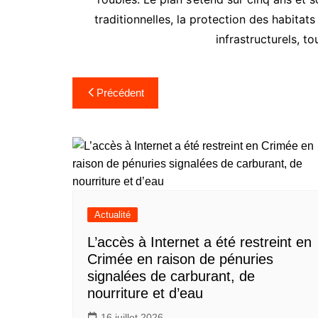
traditionnelles, la protection des habitat
infrastructurels, to
Navigation
Précédent
de
l’article
Actualité
L’accès à Internet a été restreint en
Crimée en raison de pénuries
signalées de carburant, de
nourriture et d’eau
16 juillet 2026