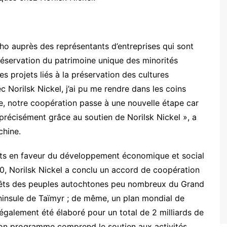
cho auprès des représentants d’entreprises qui sont
réservation du patrimoine unique des minorités
s projets liés à la préservation des cultures
ec Norilsk Nickel, j’ai pu me rendre dans les coins
e, notre coopération passe à une nouvelle étape car
 précisément grâce au soutien de Norilsk Nickel », a
hine.
jets en faveur du développement économique et social
0, Norilsk Nickel a conclu un accord de coopération
érêts des peuples autochtones peu nombreux du Grand
éninsule de Taïmyr ; de même, un plan mondial de
alement été élaboré pour un total de 2 milliards de
 son programme comprend le soutien aux activités