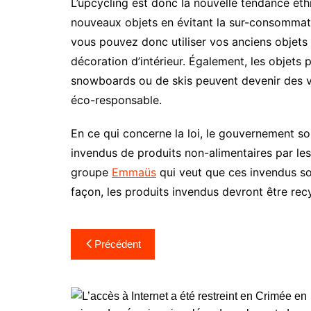
L’upcycling est donc la nouvelle tendance ét
nouveaux objets en évitant la sur-consommatio
vous pouvez donc utiliser vos anciens objets
décoration d’intérieur. Également, les objets
snowboards ou de skis peuvent devenir des v
éco-responsable.
En ce qui concerne la loi, le gouvernement souh
invendus de produits non-alimentaires par le
groupe
Emmaüs
qui veut que ces invendus soi
façon, les produits invendus devront être re
Navigation
Précédent
de
l’article