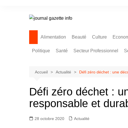
Aller
au
contenu
Alimentation
Beauté
Culture
Econom
Politique
Santé
Secteur Professionnel
S
Accueil
Actualité
Défi zéro déchet : une déco
Défi zéro déchet : un
responsable et dura
28 octobre 2020
Actualité