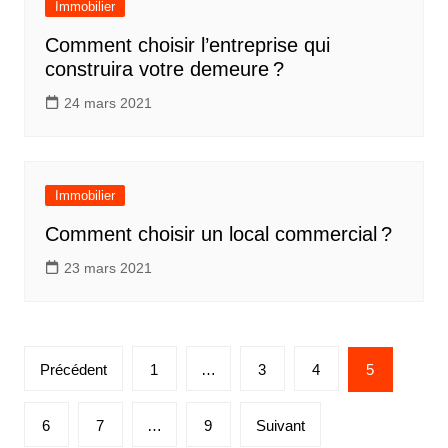
Immobilier
Comment choisir l’entreprise qui
construira votre demeure ?
24 mars 2021
Immobilier
Comment choisir un local commercial ?
23 mars 2021
Pagination
Précédent
1
…
3
4
5
des
publications
6
7
…
9
Suivant