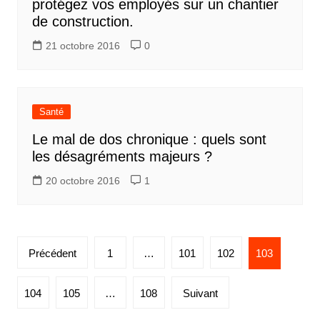
protégez vos employés sur un chantier
de construction.
21 octobre 2016
0
Santé
Le mal de dos chronique : quels sont
les désagréments majeurs ?
20 octobre 2016
1
Pagination
Précédent
1
…
101
102
103
des
publications
104
105
…
108
Suivant