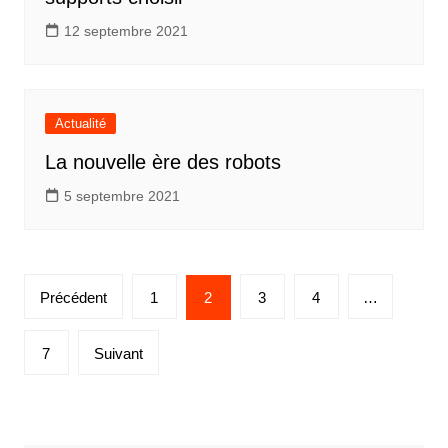
12 septembre 2021
Actualité
La nouvelle ère des robots
5 septembre 2021
Pagination
Précédent
1
2
3
4
…
des
publications
7
Suivant