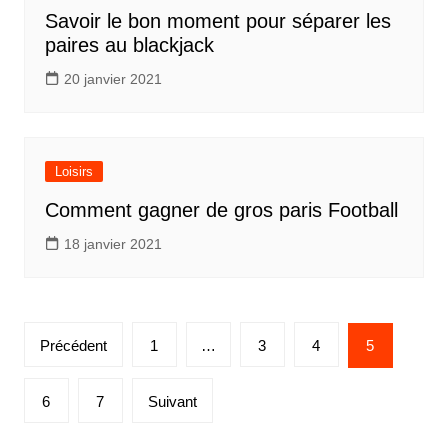
Savoir le bon moment pour séparer les
paires au blackjack
20 janvier 2021
Loisirs
Comment gagner de gros paris Football
18 janvier 2021
Pagination
Précédent
1
…
3
4
5
des
publications
6
7
Suivant