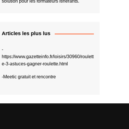
solution pour les formateurs itinérants.
Articles les plus lus
-
https://www.gazetteinfo.fr/loisirs/30960/roulett
e-3-astuces-gagner-roulette.html
-
Meetic gratuit et rencontre