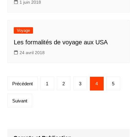
1 juin 2018
Voyage
Les formalités de voyage aux USA
24 avril 2018
Pagination
Précédent
1
2
3
4
5
des
publications
Suivant